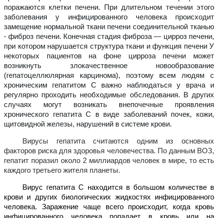
поражаются клетки печени. При длительном течении этого
заболевания у инфицированного человека происходит
замещение нормальной ткани печени соединительной тканью
- фиброз печени. Конечная стадия фиброза — цирроз печени,
при котором нарушается структура ткани и функция печени У
некоторых пациентов на фоне цирроза печени может
возникнуть злокачественное новообразование
(гепатоцеллюлярная карцинома), поэтому всем людям с
хроническим гепатитом С важно наблюдаться у врача и
регулярно проходить необходимые обследования. В других
случаях могут возникать внепочечные проявления
хронического гепатита С в виде заболеваний почек, кожи,
щитовидной железы, нарушений в системе крови.
Вирусы гепатита считаются одним из основных
факторов риска для здоровья человечества. По данным ВОЗ,
гепатит поразил около 2 миллиардов человек в мире, то есть
каждого третьего жителя планеты.
Вирус гепатита С находится в большом количестве в
крови и других биологических
жидкостях инфицированного
человека. Заражение чаще всего происходит, когда кровь
инфицированного человека попадает в кровь или на