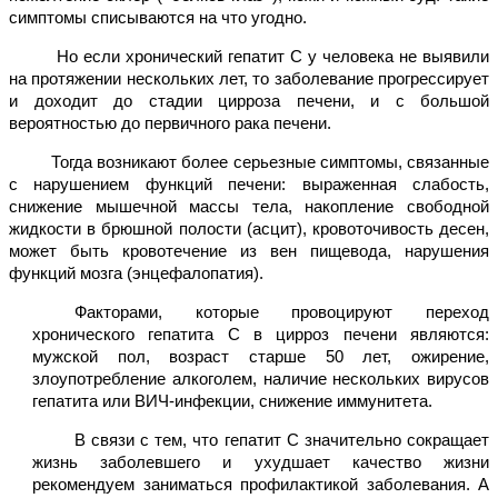
симптомы списываются на что угодно.
Но если хронический гепатит С у человека не выявили
на протяжении нескольких лет, то заболевание прогрессирует
и доходит до стадии цирроза печени, и с большой
вероятностью до первичного рака печени.
Тогда возникают более серьезные симптомы, связанные
с нарушением функций печени: выраженная слабость,
снижение мышечной массы тела, накопление свободной
жидкости в брюшной полости (асцит), кровоточивость десен,
может быть кровотечение из вен пищевода, нарушения
функций мозга (энцефалопатия).
Фактор
ами
, которые провоцируют переход
хронического гепатита С в цирроз печени
являются
:
мужской пол, возраст старше 50 лет, ожирение,
злоупотребление алкоголем, наличие нескольких вирусов
гепатита или ВИЧ-инфекции, снижение иммунитета
.
В связи с тем, что гепатит С значительно сокращает
жизнь заболевшего и ухудшает качество жизни
рекомендуем заниматься профилактикой заболевания. А