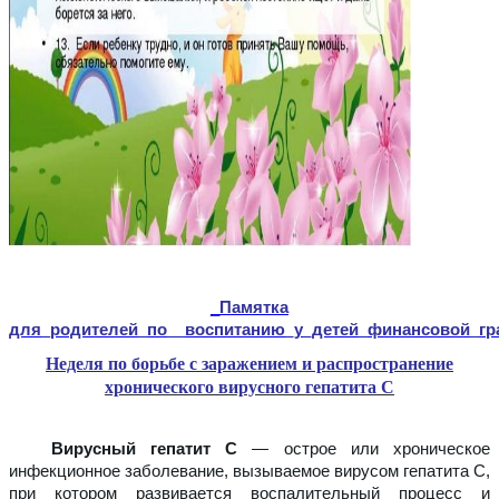
_
Памятка
для_родителей_по__воспитанию_у_детей_финансовой_гра
Неделя по борьбе с заражением и распространение
хронического вирусного гепатита С
Вирусный гепатит С
— острое или хроническое
инфекционное заболевание, вызываемое вирусом гепатита С,
при котором развивается воспалительный процесс и