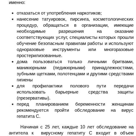
именно:
о
тказаться от
употребления наркотиков;
нанесени
е
татуировок, пирсинга
,
косметологических
процедур, обращаться в
организации, имеющие
необходимые разрешения на оказание
соответствующих услуг, специалисты которых прошли
обучение безопасным правилам работы и
используют
одноразовые инструменты или многоразовые
простерилизованные.
дома
пользоваться только личными бритвами,
маникюрными (педикюрными) принадлежностями,
зубными щетками, полотенцами и
другими средствами
гигиены
д
ля профилактики полового пути передачи
использовать барьерные средства защиты
(презервативы).
п
еред планированием беременности женщинам
рекомендуется пройти обследование на
вирус
гепатита С.
Начиная с 25 лет, каждые 10 лет обследование на
антитела к вирусному гепатиту С входит в объем