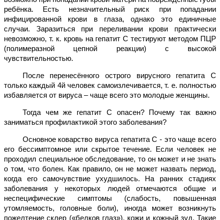
ребёнка. Есть незначительный риск при попадании
инфицированной крови в глаза, однако это единичные
случаи. Заразиться при переливании крови практически
невозможно, т. к. кровь на гепатит С тестируют методом ПЦР
(полимеразной цепной реакции) с высокой
чувствительностью.
После перенесённого острого вирусного гепатита С
только каждый 4й человек самоизлечивается, т. е. полностью
избавляется от вируса – чаще всего это молодые женщины.
Тогда чем же гепатит С опасен? Почему так важно
заниматься профилактикой этого заболевания?
Основное коварство вируса гепатита С - это чаще всего
его бессимптомное или скрытое течение. Если человек не
проходил специальное обследование, то он может и не знать
о том, что болен. Как правило, он не может назвать период,
когда его самочувствие ухудшилось. На ранних стадиях
заболевания у некоторых людей отмечаются общие и
неспецифические симптомы (слабость, повышенная
утомляемость, головные боли), иногда может возникнуть
пожелтение склер («белков глаз»), кожи и кожный зуд. Такие