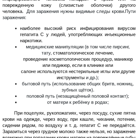
поврежденную кожу (слизистые оболочки) другого
человека.
Д
ля заражения нужны видимые следы крови.
П
ути
заражения:
н
аиболее высокий риск инфицирования вирусом
гепатита С у людей, употребляющих инъекционные
наркотики.
медицинские манипуляции (в том числе пирсинг,
тату,
стоматологическое лечение,
проведени
е
косметологических процедур, маникюр
или педикюр, если в клинике или
салон
е
используются нестерильные иглы или другие
инструменты
и др.);
бытовой путь (использование общих бритв, ножниц,
зубных щёток).
половой путь (незащищённый половой контакт);
от матери к ребёнку в родах;
При поцелуях, рукопожатиях, через посуду, сухие пятна
крови на одежде, через воду, при кашле, чихании, потении,
сидении рядом, по воздуху и т. д. гепатит С не передаётся.
Заразиться через грудное молоко также нельзя, но заражение
возможно при попадании крови матери на повреждённые губы