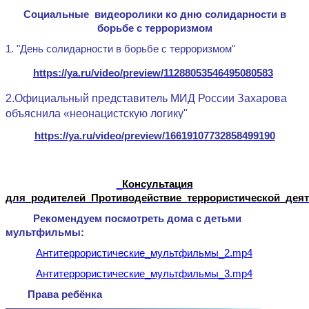
Cоциальные видеоролики ко дню солидарности в
борьбе с терроризмом
1. "День солидарности в борьбе с терроризмом"
https://ya.ru/video/preview/11288053546495080583
2.Официальный представитель МИД России Захарова
объяснила «неонацистскую логику"
https://ya.ru/video/preview/16619107732858499190
_
Консультация
для_родителей_Противодействие_террористической_деят
Рекомендуем посмотреть дома с детьми
мультфильмы:
Антитеррористические_мультфильмы_2.mp4
Антитеррористические_мультфильмы_3.mp4
Права ребёнка