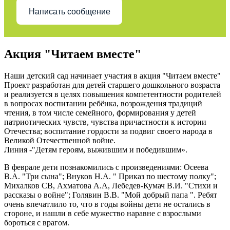
Написать сообщение
Акция "Читаем вместе"
Наши детский сад начинает участия в акция "Читаем вместе"
Проект разработан для детей старшего дошкольного возраста
и реализуется в целях повышения компетентности родителей
в вопросах воспитании ребёнка, возрождения традиций
чтения, в том числе семейного, формирования у детей
патриотических чувств, чувства причастности к истории
Отечества; воспитание гордости за подвиг своего народа в
Великой Отечественной войне.
Линия -"Детям героям, выжившим и победившим».
В феврале дети познакомились с произведениями: Осеева
В.А. "Три сына"; Внуков Н.А. " Приказ по шестому полку";
Михалков СВ, Ахматова А.А, Лебедев-Кумач В.И. "Стихи и
рассказы о войне"; Голявин В.В. "Мой добрый папа ". Ребят
очень впечатлило то, что в годы войны дети не остались в
стороне, и нашли в себе мужество наравне с взрослыми
бороться с врагом.